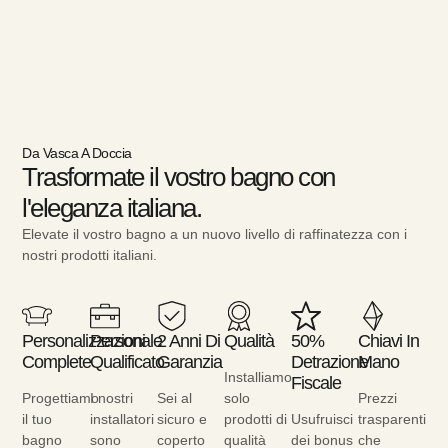
Da Vasca A Doccia
Trasformate il vostro bagno con
l'eleganza italiana.
Elevate il vostro bagno a un nuovo livello di raffinatezza con i
nostri prodotti italiani.
Personalizzazioni
Personale
2 Anni Di
Qualità
50%
Chiavi In
Complete
Qualificato
Garanzia
Detrazione
Mano
Installiamo
Fiscale
Progettiamo
I nostri
Sei al
solo
Prezzi
il tuo
installatori
sicuro e
prodotti di
Usufruisci
trasparenti
bagno
sono
coperto
qualità
dei bonus
che