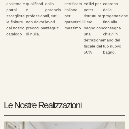
assieme e
qualificati
dalla
certificata
edilizi per
coprono
potrai
e
garanzia
italiana
poter
dalla
sscegliere
professionali,
su tutti i
per
ristrutturare
progettazione
le finiture
non dovrai
lavori
garantirti il
il tuo
fino alla
dal nostro
preoccuparti
eseguiti
massimo
bagno con
consegna
catalogo
di nulla.
una
chiavi in
detrazione
mano del
fiscale del
tuo nuovo
50%
bagno.
Le Nostre Realizzazioni